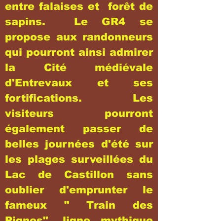
entre falaises et forêt de
sapins. Le GR4 se
propose aux randonneurs
qui pourront ainsi admirer
la Cité médiévale
d'Entrevaux et ses
fortifications. Les
visiteurs pourront
également passer de
belles journées d'été sur
les plages surveillées du
Lac de Castillon sans
oublier d'emprunter le
fameux " Train des
Pignes", ligne mythique