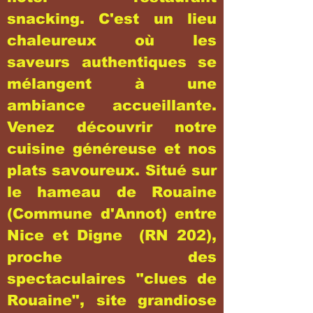
snacking. C'est un lieu
chaleureux où les
saveurs authentiques se
mélangent à une
ambiance accueillante.
Venez découvrir notre
cuisine généreuse et nos
plats savoureux. Situé sur
le hameau de Rouaine
(Commune d'Annot) entre
Nice et Digne (RN 202),
proche des
spectaculaires "clues de
Rouaine", site grandiose