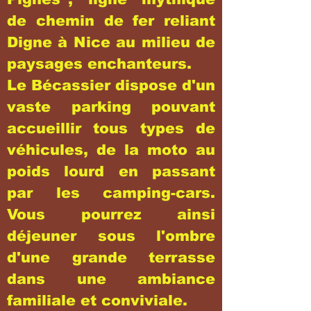
de chemin de fer reliant
Digne à Nice au milieu de
paysages enchanteurs.
Le Bécassier dispose d'un
vaste parking pouvant
accueillir tous types de
véhicules, de la moto au
poids lourd en passant
par les camping-cars.
Vous pourrez ainsi
déjeuner sous l'ombre
d'une grande terrasse
dans une ambiance
familiale et conviviale.