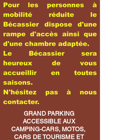
Pour les personnes à
mobilité réduite le
Bécassier dispose d'une
rampe d'accès ainsi que
d'une chambre adaptée.
Le Bécassier sera
heureux de vous
accueillir en toutes
saisons.
N'hésitez pas à nous
contacter.
GRAND PARKING
ACCESSIBLE AUX
CAMPING-CARS, MOTOS,
CARS DE TOURISME ET