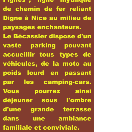
de chemin de fer reliant
Digne à Nice au milieu de
paysages enchanteurs.
Le Bécassier dispose d'un
vaste parking pouvant
accueillir tous types de
véhicules, de la moto au
poids lourd en passant
par les camping-cars.
Vous pourrez ainsi
déjeuner sous l'ombre
d'une grande terrasse
dans une ambiance
familiale et conviviale.