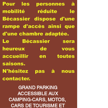
Pour les personnes à
mobilité réduite le
Bécassier dispose d'une
rampe d'accès ainsi que
d'une chambre adaptée.
Le Bécassier sera
heureux de vous
accueillir en toutes
saisons.
N'hésitez pas à nous
contacter.
GRAND PARKING
ACCESSIBLE AUX
CAMPING-CARS, MOTOS,
CARS DE TOURISME ET