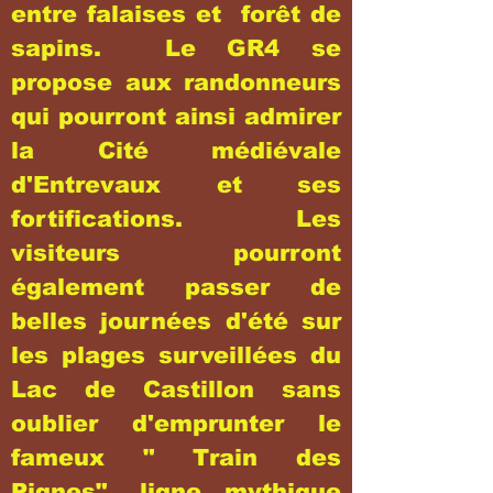
entre falaises et forêt de
sapins. Le GR4 se
propose aux randonneurs
qui pourront ainsi admirer
la Cité médiévale
d'Entrevaux et ses
fortifications. Les
visiteurs pourront
également passer de
belles journées d'été sur
les plages surveillées du
Lac de Castillon sans
oublier d'emprunter le
fameux " Train des
Pignes", ligne mythique