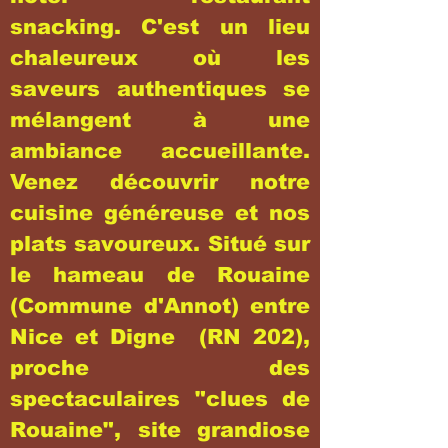
snacking. C'est un lieu
chaleureux où les
saveurs authentiques se
mélangent à une
ambiance accueillante.
Venez découvrir notre
cuisine généreuse et nos
plats savoureux. Situé sur
le hameau de Rouaine
(Commune d'Annot) entre
Nice et Digne (RN 202),
proche des
spectaculaires "clues de
Rouaine", site grandiose