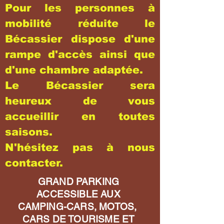
Pour les personnes à
mobilité réduite le
Bécassier dispose d'une
rampe d'accès ainsi que
d'une chambre adaptée.
Le Bécassier sera
heureux de vous
accueillir en toutes
saisons.
N'hésitez pas à nous
contacter.
GRAND PARKING
ACCESSIBLE AUX
CAMPING-CARS, MOTOS,
CARS DE TOURISME ET