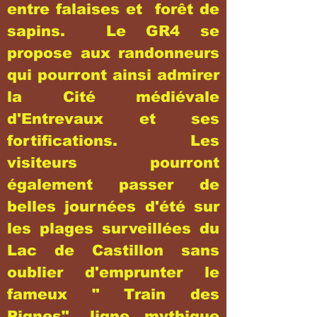
entre falaises et forêt de
sapins. Le GR4 se
propose aux randonneurs
qui pourront ainsi admirer
la Cité médiévale
d'Entrevaux et ses
fortifications. Les
visiteurs pourront
également passer de
belles journées d'été sur
les plages surveillées du
Lac de Castillon sans
oublier d'emprunter le
fameux " Train des
Pignes", ligne mythique