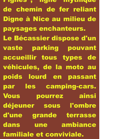
de chemin de fer reliant
Digne à Nice au milieu de
paysages enchanteurs.
Le Bécassier dispose d'un
vaste parking pouvant
accueillir tous types de
véhicules, de la moto au
poids lourd en passant
par les camping-cars.
Vous pourrez ainsi
déjeuner sous l'ombre
d'une grande terrasse
dans une ambiance
familiale et conviviale.