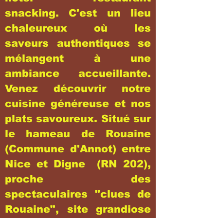
snacking. C'est un lieu
chaleureux où les
saveurs authentiques se
mélangent à une
ambiance accueillante.
Venez découvrir notre
cuisine généreuse et nos
plats savoureux. Situé sur
le hameau de Rouaine
(Commune d'Annot) entre
Nice et Digne (RN 202),
proche des
spectaculaires "clues de
Rouaine", site grandiose