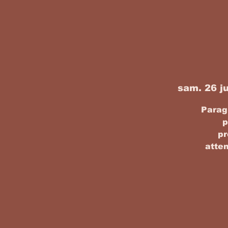
sam. 26 j
Paragr
p
pr
atten