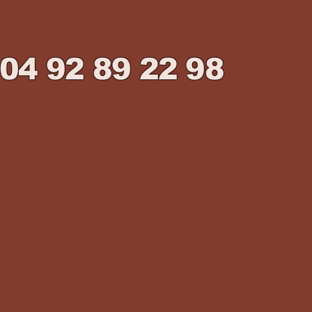
04 92 89 22 98
ewbecassier@gmail.com
8 Rte de la Roche Percée,
04240 Annot, France