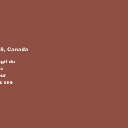
B8, Canada
agit du
nc
eur
ez une