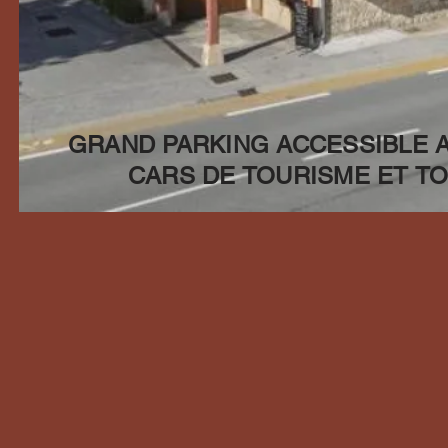
GRAND PARKING ACCESSIBLE 
CARS DE TOURISME ET TO
Relais du 
Le
restaurant snack
authentiques s
Venez découvr