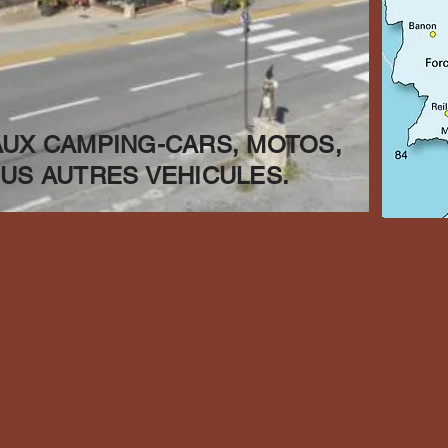
AUX CAMPING-CARS, MOTOS,
US AUTRES VEHICULES.
Becassier
est bien plus q
ing. C'est un lieu chaleur
e mélangent à une ambian
ir notre cuisine généreu