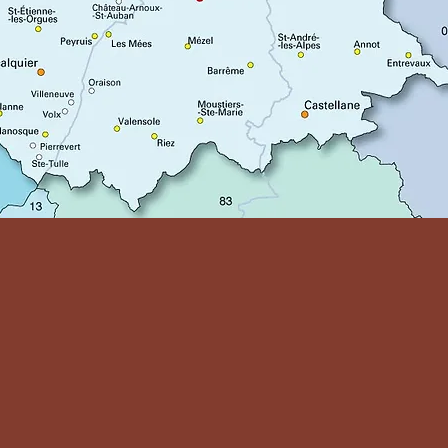
u'un simple hôtel
eux où les saveurs
ce accueillante.
se et nos plats