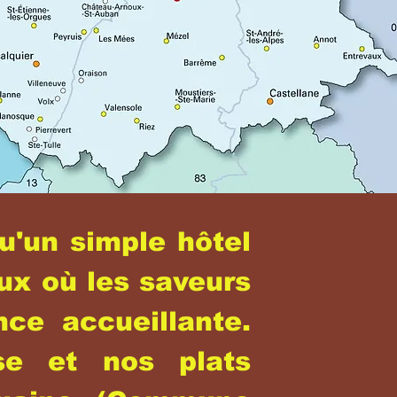
u'un simple hôtel
eux où les saveurs
ce accueillante.
se et nos plats