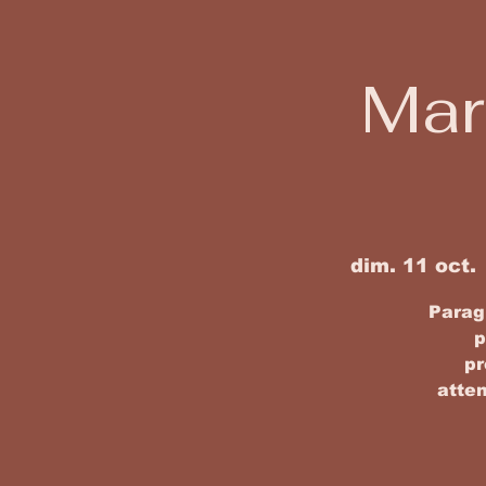
Mar
dim. 11 oct.
 
Paragr
p
pr
atten