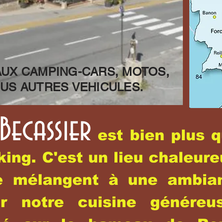
AUX CAMPING-CARS, MOTOS,
US AUTRES VEHICULES.
Becassier
est bien plus q
ing. C'est un lieu chaleur
e mélangent à une ambian
ir notre cuisine généreu