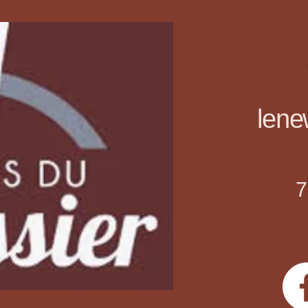
len
7