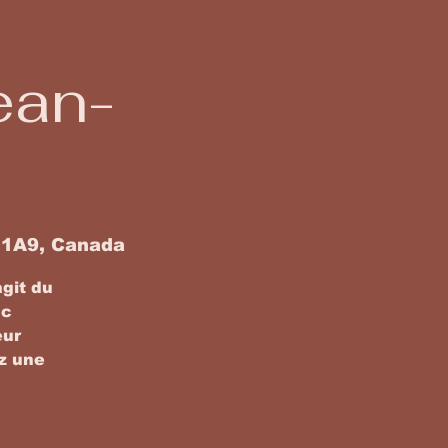
ean-
 1A9, Canada
agit du
nc
eur
ez une