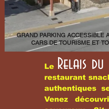
GRAND PARKING ACCESSIBLE 
CARS DE TOURISME ET TO
Relais du 
Le
restaurant snack
authentiques s
Venez découvr