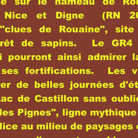
tué sur le hameau de R
e Nice et Digne (RN 20
 "clues de Rouaine", site
orêt de sapins. Le GR4
i pourront ainsi admirer l
ses fortifications. Les v
er de belles journées d'ét
Lac de Castillon sans oubli
des Pignes", ligne mythique
 Nice au milieu de paysages