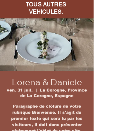
TOUS AUTRES
VEHICULES.
Lorena & Daniele
ven. 31 juil.
  |  
La Corogne, Province
de La Corogne, Espagne
Paragraphe de clôture de votre
rubrique Bienvenue. Il s'agit du
premier texte qui sera lu par les
visiteurs, il doit donc présenter
clairement l'objet de votre site.