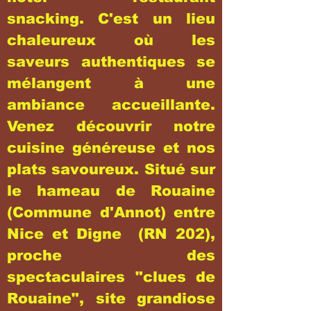
snacking. C'est un lieu
chaleureux où les
saveurs authentiques se
mélangent à une
ambiance accueillante.
Venez découvrir notre
cuisine généreuse et nos
plats savoureux. Situé sur
le hameau de Rouaine
(Commune d'Annot) entre
Nice et Digne (RN 202),
proche des
spectaculaires "clues de
Rouaine", site grandiose