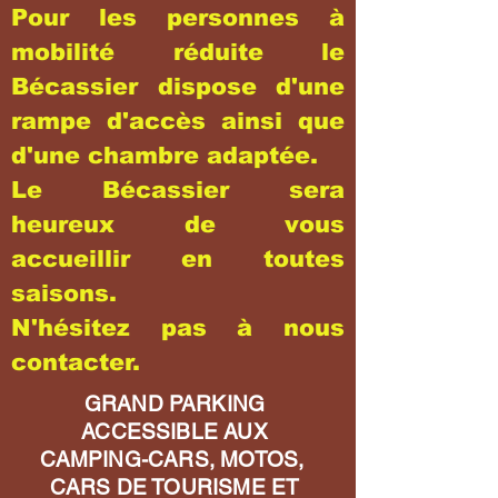
Pour les personnes à
mobilité réduite le
Bécassier dispose d'une
rampe d'accès ainsi que
d'une chambre adaptée.
Le Bécassier sera
heureux de vous
accueillir en toutes
saisons.
N'hésitez pas à nous
contacter.
GRAND PARKING
ACCESSIBLE AUX
CAMPING-CARS, MOTOS,
CARS DE TOURISME ET