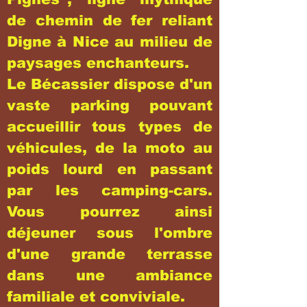
de chemin de fer reliant
Digne à Nice au milieu de
paysages enchanteurs.
Le Bécassier dispose d'un
vaste parking pouvant
accueillir tous types de
véhicules, de la moto au
poids lourd en passant
par les camping-cars.
Vous pourrez ainsi
déjeuner sous l'ombre
d'une grande terrasse
dans une ambiance
familiale et conviviale.