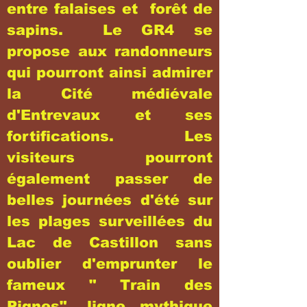
entre falaises et forêt de
sapins. Le GR4 se
propose aux randonneurs
qui pourront ainsi admirer
la Cité médiévale
d'Entrevaux et ses
fortifications. Les
visiteurs pourront
également passer de
belles journées d'été sur
les plages surveillées du
Lac de Castillon sans
oublier d'emprunter le
fameux " Train des
Pignes", ligne mythique