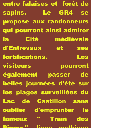
entre falaises et forêt de
sapins. Le GR4 se
propose aux randonneurs
qui pourront ainsi admirer
la Cité médiévale
d'Entrevaux et ses
fortifications. Les
visiteurs pourront
également passer de
belles journées d'été sur
les plages surveillées du
Lac de Castillon sans
oublier d'emprunter le
fameux " Train des
Pignes", ligne mythique