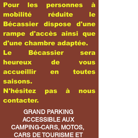
Pour les personnes à
mobilité réduite le
Bécassier dispose d'une
rampe d'accès ainsi que
d'une chambre adaptée.
Le Bécassier sera
heureux de vous
accueillir en toutes
saisons.
N'hésitez pas à nous
contacter.
GRAND PARKING
ACCESSIBLE AUX
CAMPING-CARS, MOTOS,
CARS DE TOURISME ET