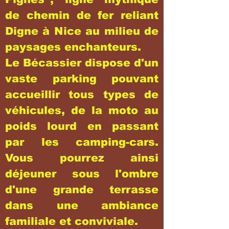
de chemin de fer reliant
Digne à Nice au milieu de
paysages enchanteurs.
Le Bécassier dispose d'un
vaste parking pouvant
accueillir tous types de
véhicules, de la moto au
poids lourd en passant
par les camping-cars.
Vous pourrez ainsi
déjeuner sous l'ombre
d'une grande terrasse
dans une ambiance
familiale et conviviale.