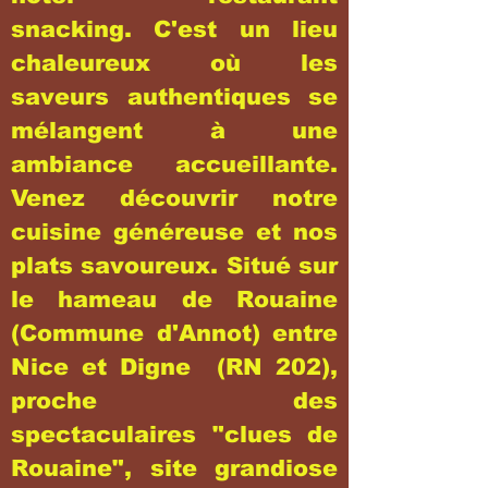
snacking. C'est un lieu
chaleureux où les
saveurs authentiques se
mélangent à une
ambiance accueillante.
Venez découvrir notre
cuisine généreuse et nos
plats savoureux. Situé sur
le hameau de Rouaine
(Commune d'Annot) entre
Nice et Digne (RN 202),
proche des
spectaculaires "clues de
Rouaine", site grandiose