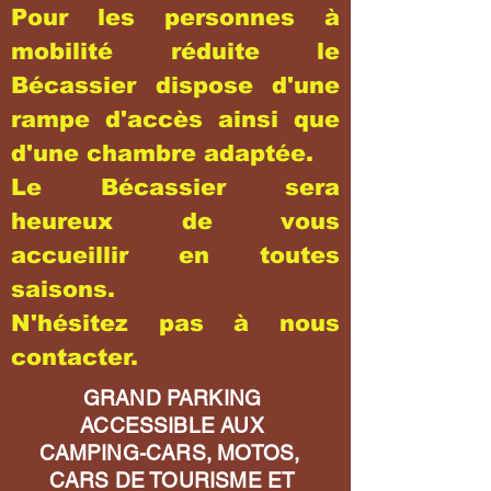
Pour les personnes à
mobilité réduite le
Bécassier dispose d'une
rampe d'accès ainsi que
d'une chambre adaptée.
Le Bécassier sera
heureux de vous
accueillir en toutes
saisons.
N'hésitez pas à nous
contacter.
GRAND PARKING
ACCESSIBLE AUX
CAMPING-CARS, MOTOS,
CARS DE TOURISME ET