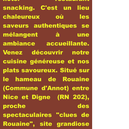
snacking. C'est un lieu
chaleureux où les
saveurs authentiques se
mélangent à une
ambiance accueillante.
Venez découvrir notre
cuisine généreuse et nos
plats savoureux. Situé sur
le hameau de Rouaine
(Commune d'Annot) entre
Nice et Digne (RN 202),
proche des
spectaculaires "clues de
Rouaine", site grandiose