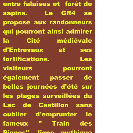
entre falaises et forêt de
sapins. Le GR4 se
propose aux randonneurs
qui pourront ainsi admirer
la Cité médiévale
d'Entrevaux et ses
fortifications. Les
visiteurs pourront
également passer de
belles journées d'été sur
les plages surveillées du
Lac de Castillon sans
oublier d'emprunter le
fameux " Train des
Pignes", ligne mythique