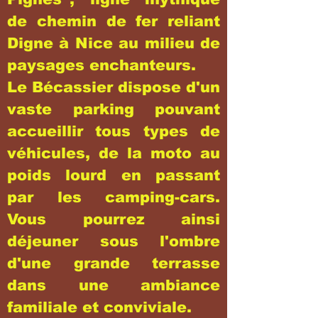
de chemin de fer reliant
Digne à Nice au milieu de
paysages enchanteurs.
Le Bécassier dispose d'un
vaste parking pouvant
accueillir tous types de
véhicules, de la moto au
poids lourd en passant
par les camping-cars.
Vous pourrez ainsi
déjeuner sous l'ombre
d'une grande terrasse
dans une ambiance
familiale et conviviale.