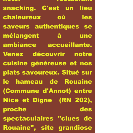
snacking. C'est un lieu
chaleureux où les
saveurs authentiques se
mélangent à une
ambiance accueillante.
Venez découvrir notre
cuisine généreuse et nos
plats savoureux. Situé sur
le hameau de Rouaine
(Commune d'Annot) entre
Nice et Digne (RN 202),
proche des
spectaculaires "clues de
Rouaine", site grandiose