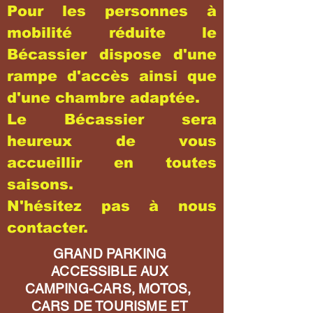
Pour les personnes à
mobilité réduite le
Bécassier dispose d'une
rampe d'accès ainsi que
d'une chambre adaptée.
Le Bécassier sera
heureux de vous
accueillir en toutes
saisons.
N'hésitez pas à nous
contacter.
GRAND PARKING
ACCESSIBLE AUX
CAMPING-CARS, MOTOS,
CARS DE TOURISME ET