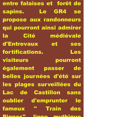
entre falaises et forêt de
sapins. Le GR4 se
propose aux randonneurs
qui pourront ainsi admirer
la Cité médiévale
d'Entrevaux et ses
fortifications. Les
visiteurs pourront
également passer de
belles journées d'été sur
les plages surveillées du
Lac de Castillon sans
oublier d'emprunter le
fameux " Train des
Pignes", ligne mythique