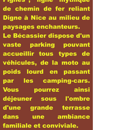
de chemin de fer reliant
Digne à Nice au milieu de
paysages enchanteurs.
Le Bécassier dispose d'un
vaste parking pouvant
accueillir tous types de
véhicules, de la moto au
poids lourd en passant
par les camping-cars.
Vous pourrez ainsi
déjeuner sous l'ombre
d'une grande terrasse
dans une ambiance
familiale et conviviale.