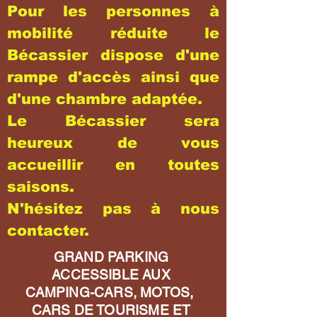
Pour les personnes à
mobilité réduite le
Bécassier dispose d'une
rampe d'accès ainsi que
d'une chambre adaptée.
Le Bécassier sera
heureux de vous
accueillir en toutes
saisons.
N'hésitez pas à nous
contacter.
GRAND PARKING
ACCESSIBLE AUX
CAMPING-CARS, MOTOS,
CARS DE TOURISME ET