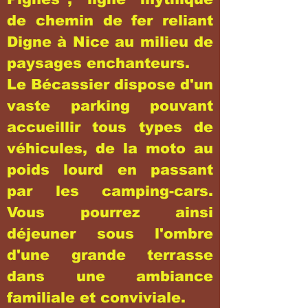
de chemin de fer reliant
Digne à Nice au milieu de
paysages enchanteurs.
Le Bécassier dispose d'un
vaste parking pouvant
accueillir tous types de
véhicules, de la moto au
poids lourd en passant
par les camping-cars.
Vous pourrez ainsi
déjeuner sous l'ombre
d'une grande terrasse
dans une ambiance
familiale et conviviale.