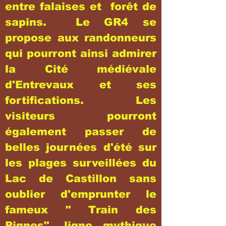
entre falaises et forêt de
sapins. Le GR4 se
propose aux randonneurs
qui pourront ainsi admirer
la Cité médiévale
d'Entrevaux et ses
fortifications. Les
visiteurs pourront
également passer de
belles journées d'été sur
les plages surveillées du
Lac de Castillon sans
oublier d'emprunter le
fameux " Train des
Pignes", ligne mythique