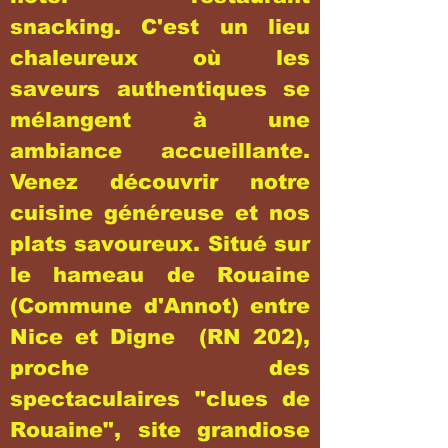
snacking. C'est un lieu
chaleureux où les
saveurs authentiques se
mélangent à une
ambiance accueillante.
Venez découvrir notre
cuisine généreuse et nos
plats savoureux. Situé sur
le hameau de Rouaine
(Commune d'Annot) entre
Nice et Digne (RN 202),
proche des
spectaculaires "clues de
Rouaine", site grandiose