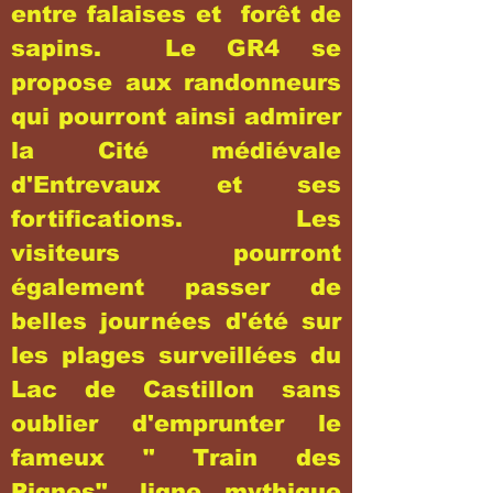
entre falaises et forêt de
sapins. Le GR4 se
propose aux randonneurs
qui pourront ainsi admirer
la Cité médiévale
d'Entrevaux et ses
fortifications. Les
visiteurs pourront
également passer de
belles journées d'été sur
les plages surveillées du
Lac de Castillon sans
oublier d'emprunter le
fameux " Train des
Pignes", ligne mythique