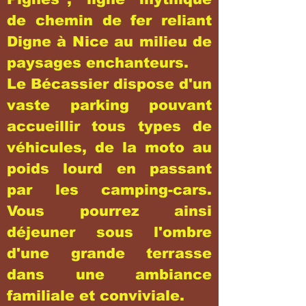
de chemin de fer reliant
Digne à Nice au milieu de
paysages enchanteurs.
Le Bécassier dispose d'un
vaste parking pouvant
accueillir tous types de
véhicules, de la moto au
poids lourd en passant
par les camping-cars.
Vous pourrez ainsi
déjeuner sous l'ombre
d'une grande terrasse
dans une ambiance
familiale et conviviale.