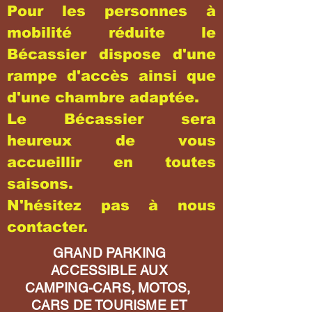
Pour les personnes à
mobilité réduite le
Bécassier dispose d'une
rampe d'accès ainsi que
d'une chambre adaptée.
Le Bécassier sera
heureux de vous
accueillir en toutes
saisons.
N'hésitez pas à nous
contacter.
GRAND PARKING
ACCESSIBLE AUX
CAMPING-CARS, MOTOS,
CARS DE TOURISME ET