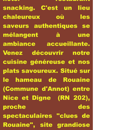
snacking. C'est un lieu
chaleureux où les
saveurs authentiques se
mélangent à une
ambiance accueillante.
Venez découvrir notre
cuisine généreuse et nos
plats savoureux. Situé sur
le hameau de Rouaine
(Commune d'Annot) entre
Nice et Digne (RN 202),
proche des
spectaculaires "clues de
Rouaine", site grandiose